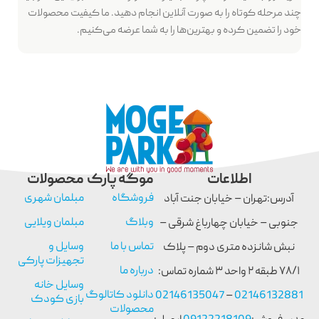
چند مرحله کوتاه را به صورت آنلاین انجام دهید. ما کیفیت محصولات
خود را تضمین کرده و بهترین‌ها را به شما عرضه می‌کنیم.
اطلاعات
موگه پارک
محصولات
فروشگاه
مبلمان شهری
آدرس:تهران – خیابان جنت آباد
وبلاگ
مبلمان ویلایی
جنوبی – خیابان چهارباغ شرقی –
تماس با ما
وسایل و
نبش شانزده متری دوم – پلاک
تجهیزات پارکی
درباره ما
۷۸/۱ طبقه ۲ واحد ۳ شماره تماس:
وسایل خانه
دانلود کاتالوگ
02146135047
–
02146132881
بازی کودک
محصولات