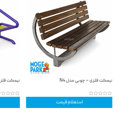
نیمکت فلزی – چوبی مدل N4
نیمکت فلزی 
استعلام قیمت