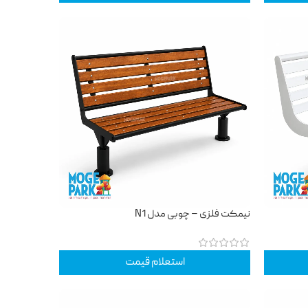
نیمکت فلزی – چوبی مدل N1
استعلام قیمت