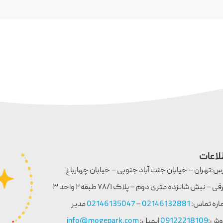
لاعات
س:تهران – خیابان جنت آباد جنوبی – خیابان چهارباغ
شرقی – نبش شانزده متری دوم – پلاک ۷۸/۱ طبقه ۲ واحد ۳
اره تماس:
02146132881
–
02146135047
مدیر
وش:
09122218109
ایمیل:
info@mogepark.com