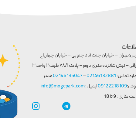
لاعات
س:تهران – خیابان جنت آباد جنوبی – خیابان چهارباغ
شرقی – نبش شانزده متری دوم – پلاک ۷۸/۱ طبقه ۲ واحد ۳
اره تماس:
02146132881
–
02146135047
مدیر
وش:
09122218109
ایمیل:
info@mogepark.com
 کاری : 9 تا 18
پارک می باشد