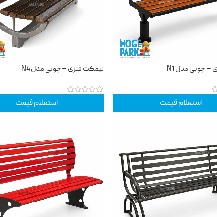
– چوبی مدل N1
نیمکت فلزی – چوبی مدل N4
استعلام قیمت
استعلام قیمت