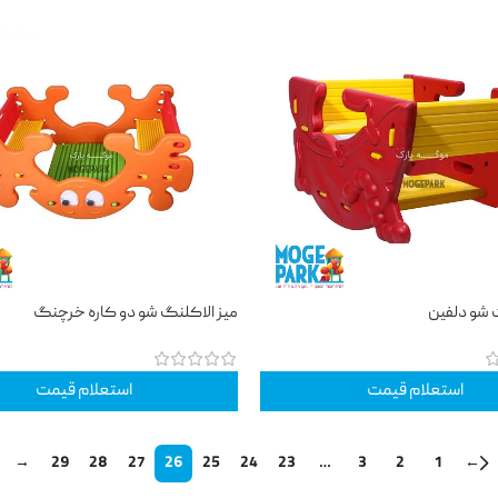
 شو دلفین
میز الاکلنگ شو دو کاره خرچنگ
استعلام قیمت
استعلام قیمت
→
29
28
27
26
25
24
23
…
3
2
1
←