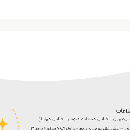
لاعات
س:تهران – خیابان جنت آباد جنوبی – خیابان چهارباغ
شرقی – نبش شانزده متری دوم – پلاک ۷۸/۱ طبقه ۲ واحد ۳