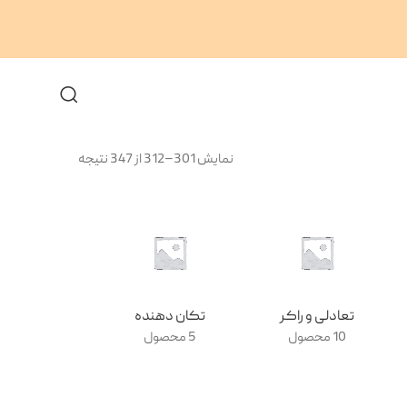
نمایش 301–312 از 347 نتیجه
تعادلی و راکر
تکان دهنده
تونل هزار پ
10 محصول
5 محصول
1 محصول