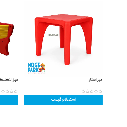
میز استار
میز الاکلنگ
استعلام قیمت