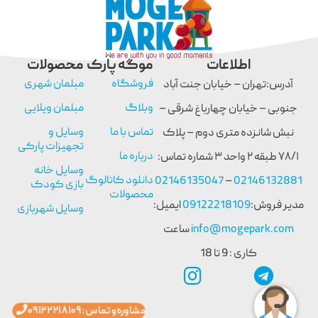
اطلاعات
موگه پارک
محصولات
فروشگاه
مبلمان شهری
آدرس:تهران – خیابان جنت آباد
وبلاگ
مبلمان ویلایی
جنوبی – خیابان چهارباغ شرقی –
تماس با ما
وسایل و
نبش شانزده متری دوم – پلاک
تجهیزات پارکی
درباره ما
۷۸/۱ طبقه ۲ واحد ۳ شماره تماس:
وسایل خانه
دانلود کاتالوگ
02146135047
–
02146132881
بازی کودک
محصولات
مدیر فروش:
09122218109
ایمیل:
وسایل شهربازی
info@mogepark.com
ساعت
کاری : 9 تا 18
مشاوره و تماس : ۰۹۱۲۲۲۱۸۱۰۹