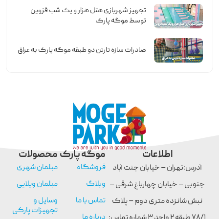
تجهیز شهربازی هتل هزار و یک شب قزوین
توسط موگه پارک
صادرات سازه تارتن دو طبقه موگه پارک به عراق
اطلاعات
موگه پارک
محصولات
فروشگاه
مبلمان شهری
آدرس:تهران – خیابان جنت آباد
وبلاگ
مبلمان ویلایی
جنوبی – خیابان چهارباغ شرقی –
تماس با ما
وسایل و
نبش شانزده متری دوم – پلاک
تجهیزات پارکی
درباره ما
۷۸/۱ طبقه ۲ واحد ۳ شماره تماس: