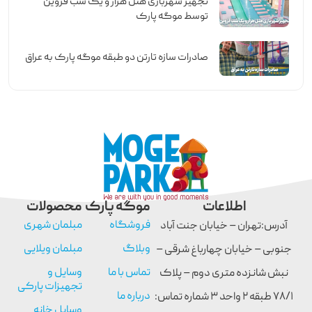
تجهیز شهربازی هتل هزار و یک شب قزوین
توسط موگه پارک
صادرات سازه تارتن دو طبقه موگه پارک به عراق
اطلاعات
موگه پارک
محصولات
فروشگاه
مبلمان شهری
آدرس:تهران – خیابان جنت آباد
وبلاگ
مبلمان ویلایی
جنوبی – خیابان چهارباغ شرقی –
تماس با ما
وسایل و
نبش شانزده متری دوم – پلاک
تجهیزات پارکی
درباره ما
۷۸/۱ طبقه ۲ واحد ۳ شماره تماس:
وسایل خانه