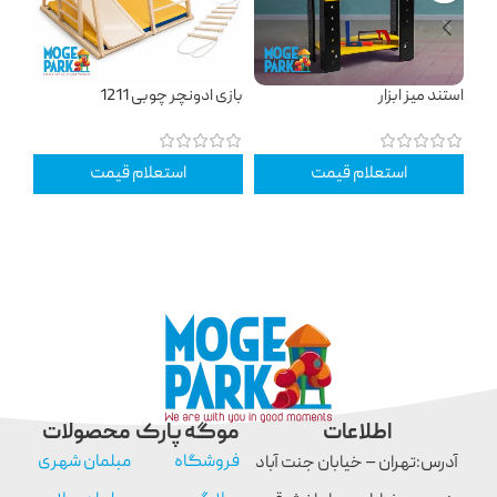
استند میز ابزار
بازی ادونچر چوبی 1211
تکا
استعلام قیمت
استعلام قیمت
اطلاعات
موگه پارک
محصولات
فروشگاه
مبلمان شهری
آدرس:تهران – خیابان جنت آباد