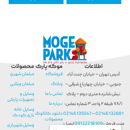
اطلاعات
موگه پارک
محصولات
فروشگاه
مبلمان شهری
آدرس:تهران – خیابان جنت آباد
وبلاگ
مبلمان ویلایی
جنوبی – خیابان چهارباغ شرقی –
تماس با ما
وسایل و
نبش شانزده متری دوم – پلاک
تجهیزات پارکی
درباره ما
۷۸/۱ طبقه ۲ واحد ۳ شماره تماس:
وسایل خانه
دانلود کاتالوگ
02146135047
–
02146132881
بازی کودک
محصولات
مدیر فروش:
09122218109
ایمیل:
وسایل شهربازی