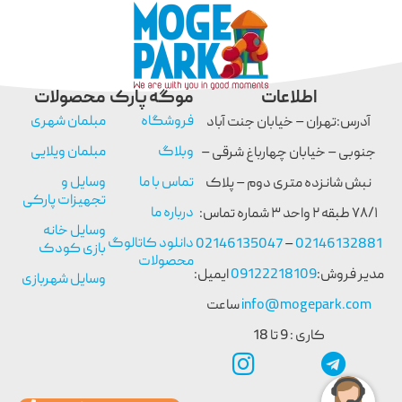
اطلاعات
موگه پارک
محصولات
فروشگاه
مبلمان شهری
آدرس:تهران – خیابان جنت آباد
وبلاگ
مبلمان ویلایی
جنوبی – خیابان چهارباغ شرقی –
تماس با ما
وسایل و
نبش شانزده متری دوم – پلاک
تجهیزات پارکی
درباره ما
۷۸/۱ طبقه ۲ واحد ۳ شماره تماس:
وسایل خانه
دانلود کاتالوگ
02146135047
–
02146132881
بازی کودک
محصولات
مدیر فروش:
09122218109
ایمیل:
وسایل شهربازی
info@mogepark.com
ساعت
کاری : 9 تا 18